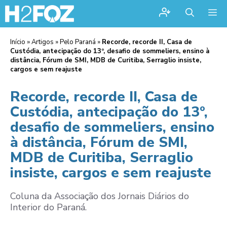
Me
Início
»
Artigos
»
Pelo Paraná
»
Recorde, recorde II, Casa de
Custódia, antecipação do 13º, desafio de sommeliers, ensino à
distância, Fórum de SMI, MDB de Curitiba, Serraglio insiste,
cargos e sem reajuste
Recorde, recorde II, Casa de
Custódia, antecipação do 13º,
desafio de sommeliers, ensino
à distância, Fórum de SMI,
MDB de Curitiba, Serraglio
insiste, cargos e sem reajuste
Coluna da Associação dos Jornais Diários do
Interior do Paraná.