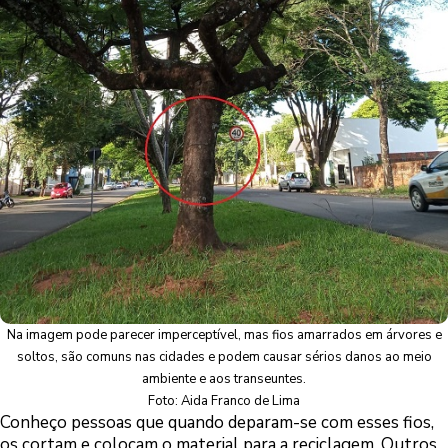
Na imagem pode parecer imperceptível, mas fios amarrados em árvores e
soltos, são comuns nas cidades e podem causar sérios danos ao meio
ambiente e aos transeuntes.
Foto: Aida Franco de Lima
Conheço pessoas que quando deparam-se com esses fios,
os cortam e colocam o material para a reciclagem. Outros