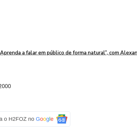
 Aprenda a falar em público de forma natural”, com Alexa
-2000
ga o H2FOZ no
G
o
o
g
l
e