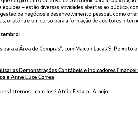
ue surgiu com o objetivo de contribuir para a capacitação 
equipes – estão diversas atividades abertas ao público, co
gestão de negócios e desenvolvimento pessoal, como orie
is, oratória e um curso para a formação de auditores intern
ezembro:
is para a Área de Compras”, com Maicon Lucas S. Peixoto e
lisar as Demonstrações Contábeis e Indicadores Financeir
s e Anne Elize Correa
res Internos”, com José Atílio Fistarol Araújo