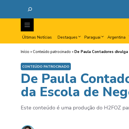
Últimas Notícias
Destaques
Paraguai
Argentina
Início
»
Conteúdo patrocinado
»
De Paula Contadores divulga
CONTEÚDO PATROCINADO
De Paula Contado
da Escola de Neg
Este conteúdo é uma produção do H2FOZ para 