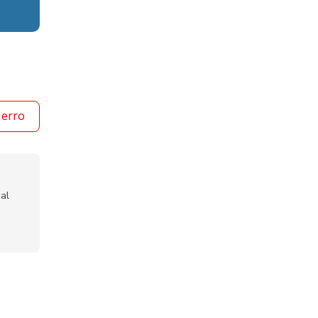
 erro
al