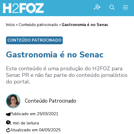
Me
Início
»
Conteúdo patrocinado
»
Gastronomia é no Senac
CONTEÚDO PATROCINADO
Gastronomia é no Senac
Este conteúdo é uma produção do H2FOZ para
Senac PR e não faz parte do conteúdo jornalístico
do portal.
Conteúdo Patrocinado
25/03/2021
1 min de leitura
04/05/2025