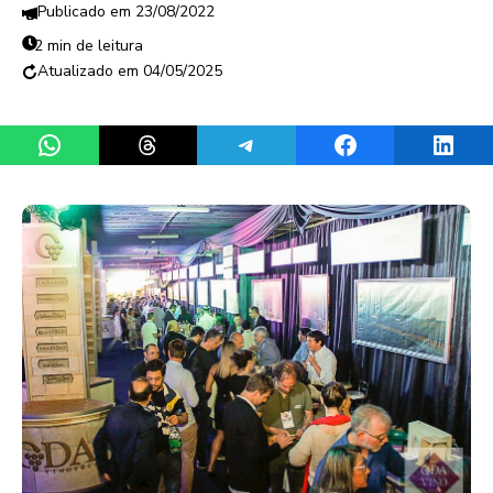
23/08/2022
2 min de leitura
04/05/2025
Share on WhatsApp
Share on Threads
Share on Telegram
Share on Facebook
Share 