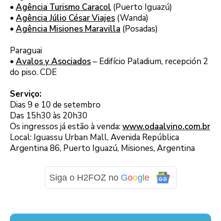
•
Agência Turismo Caracol
(Puerto Iguazú)
•
Agência Júlio César Viajes
(Wanda)
•
Agência Misiones Maravilla
(Posadas)
Paraguai
•
Avalos y Asociados
– Edifício Paladium, recepción 2
do piso. CDE
Serviço:
Dias 9 e 10 de setembro
Das 15h30 às 20h30
Os ingressos já estão à venda:
www.odaalvino.com.br
Local: Iguassu Urban Mall, Avenida República
Argentina 86, Puerto Iguazú, Misiones, Argentina
Siga o H2FOZ no
G
o
o
g
l
e