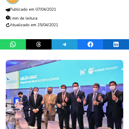
07/04/2021
6 min de leitura
25/04/2021
Share on WhatsApp
Share on Threads
Share on Telegram
Share on Facebook
Share 