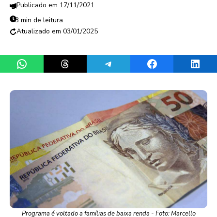
17/11/2021
3 min de leitura
03/01/2025
Share on WhatsApp
Share on Threads
Share on Telegram
Share on Facebook
Share 
Programa é voltado a famílias de baixa renda - Foto: Marcello