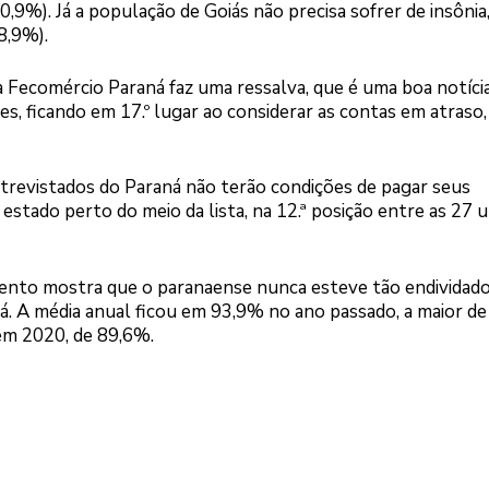
0,9%). Já a população de Goiás não precisa sofrer de insônia,
8,9%).
 Fecomércio Paraná faz uma ressalva, que é uma boa notícia
s, ficando em 17.º lugar ao considerar as contas em atraso
ntrevistados do Paraná não terão condições de pagar seus
stado perto do meio da lista, na 12.ª posição entre as 27 
mento mostra que o paranaense nunca esteve tão endividad
á. A média anual ficou em 93,9% no ano passado, a maior de
, em 2020, de 89,6%.