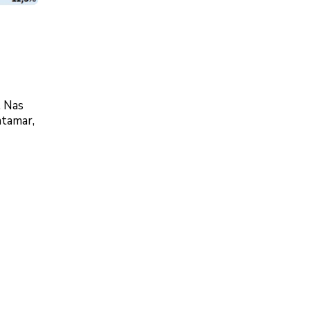
. Nas
atamar,