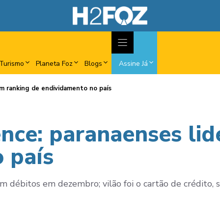
Turismo
Planeta Foz
Blogs
Assine Já
m ranking de endividamento no país
nce: paranaenses lid
 país
 débitos em dezembro; vilão foi o cartão de crédito, 