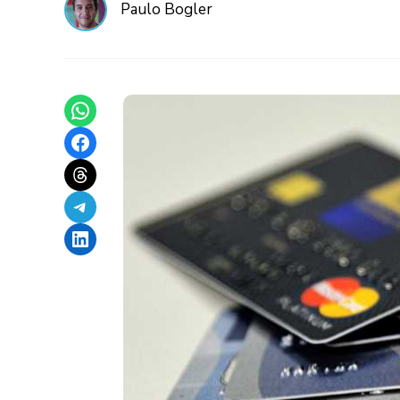
Paulo Bogler
Share on WhatsApp
Share on Facebook
Share on Threads
Share on Telegram
Share on LinkedIn