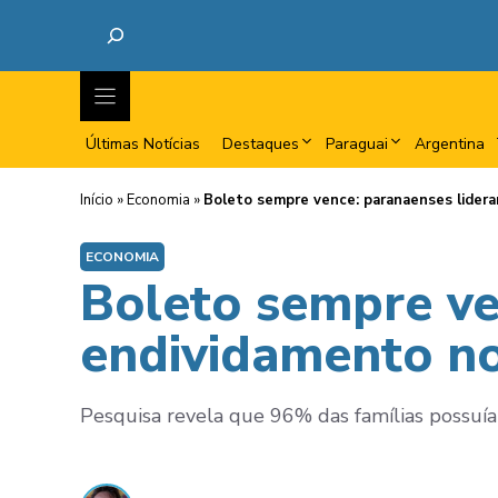
Últimas Notícias
Destaques
Paraguai
Argentina
Início
»
Economia
»
Boleto sempre vence: paranaenses lidera
ECONOMIA
Boleto sempre ve
endividamento no
Pesquisa revela que 96% das famílias possuíam