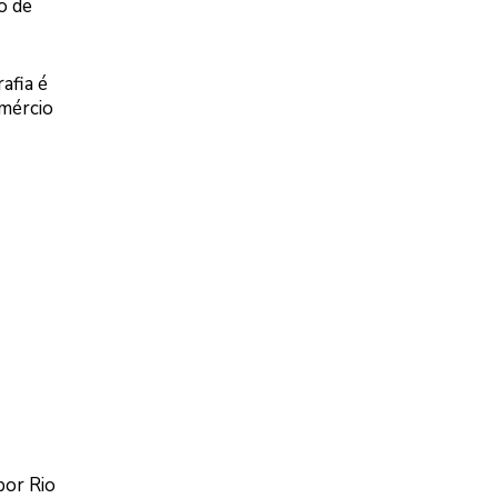
o de
afia é
omércio
por Rio