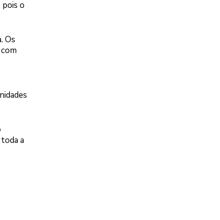
 pois o
. Os
, com
unidades
o
 toda a