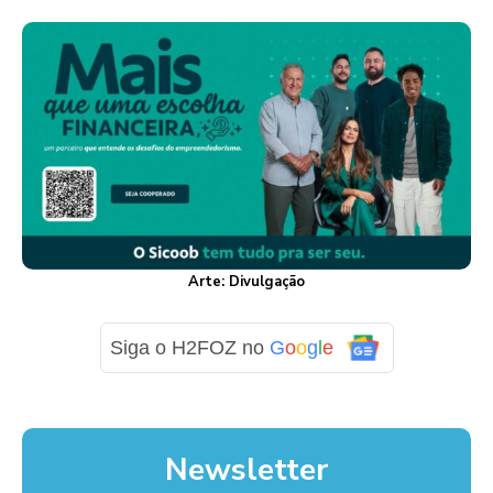
Arte: Divulgação
Siga o H2FOZ no
G
o
o
g
l
e
Newsletter