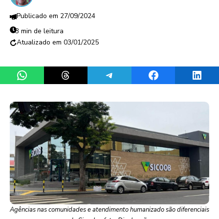
27/09/2024
3 min de leitura
03/01/2025
Share on WhatsApp
Share on Threads
Share on Telegram
Share on Facebook
Share 
Agências nas comunidades e atendimento humanizado são diferenciais