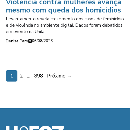
Violência contra mulheres avança
mesmo com queda dos homicídios
Levantamento revela crescimento dos casos de feminicídio
e de violência no ambiente digital. Dados foram debatidos
em evento na Unila.
Denise Paro
06/08/2026
Page
Page
Page
1
2
…
898
Próximo
→