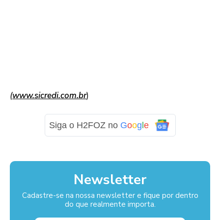
(
www.sicredi.com.br
)
Siga o H2FOZ no
G
o
o
g
l
e
Newsletter
Cadastre-se na nossa newsletter e fique por dentro
do que realmente importa.