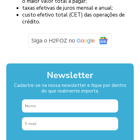
o maior valor total a pagar;
taxas efetivas de juros mensal e anual;
custo efetivo total (CET) das operações de
crédito.
Siga o H2FOZ no
G
o
o
g
l
e
Newsletter
Cadastre-se na nossa newsletter e fique por dentro
do que realmente importa.