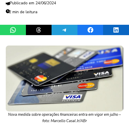
24/06/2024
2 min de leitura
Share on WhatsApp
Share on Threads
Share on Telegram
Share on Facebook
Share 
Nova medida sobre operações financeiras entra em vigor em julho –
foto: Marcello Casal Jr/ABr