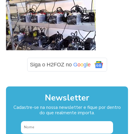
Siga o H2FOZ no
G
o
o
g
l
e
Newsletter
Cadastre-se na nossa newsletter e fique por dentro
do que realmente importa.