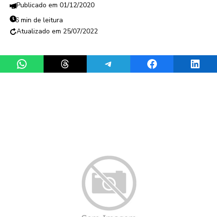
01/12/2020
6 min de leitura
25/07/2022
Share on WhatsApp
Share on Threads
Share on Telegram
Share on Facebook
Share 