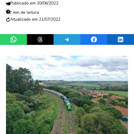
20/06/2022
2 min de leitura
21/07/2022
Share on WhatsApp
Share on Threads
Share on Telegram
Share on Facebook
Share 