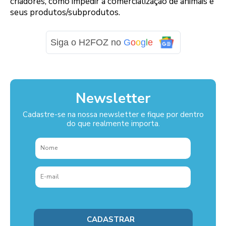
criadores, como impedir a comercialização de animais e
seus produtos/subprodutos.
Siga o H2FOZ no
G
o
o
g
l
e
Newsletter
Cadastre-se na nossa newsletter e fique por dentro
do que realmente importa.