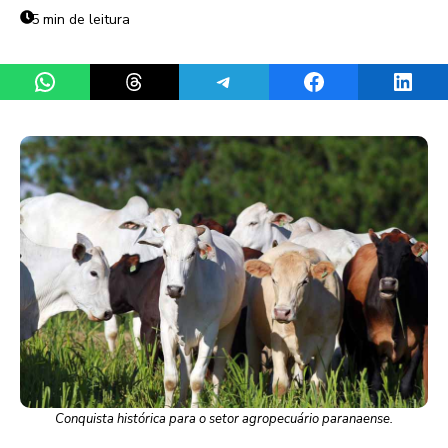
5 min de leitura
Share on WhatsApp
Share on Threads
Share on Telegram
Share on Facebook
Share 
Conquista histórica para o setor agropecuário paranaense.