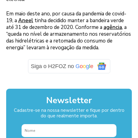
Em maio deste ano, por causa da pandemia de covid-
19, a
Aneel
tinha decidido manter a bandeira verde
até 31 de dezembro de 2020. Conforme a
agência
, a
“queda no nível de armazenamento nos reservatórios
das hidrelétricas e a retomada do consumo de
energia” levaram à revogação da medida.
Siga o H2FOZ no
G
o
o
g
l
e
Newsletter
Cadastre-se na nossa newsletter e fique por dentro
do que realmente importa.