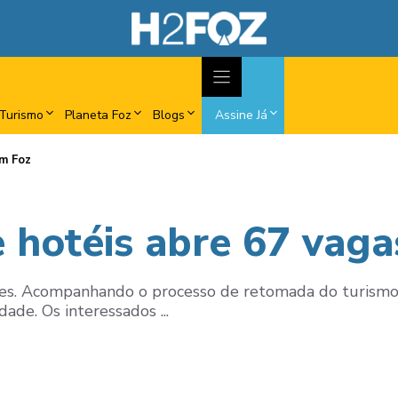
Turismo
Planeta Foz
Blogs
Assine Já
em Foz
 hotéis abre 67 vaga
dades. Acompanhando o processo de retomada do turismo
de. Os interessados ...