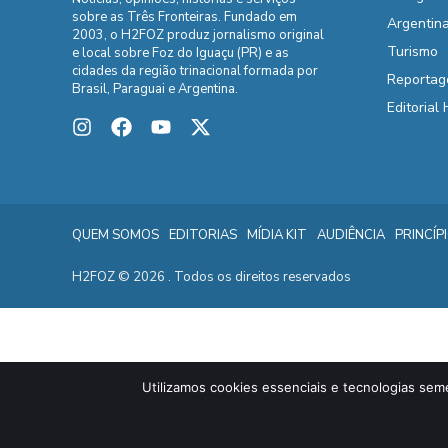
sobre as Três Fronteiras. Fundado em
Argentin
2003, o H2FOZ produz jornalismo original
Turismo
e local sobre Foz do Iguaçu (PR) e as
cidades da região trinacional formada por
Reportag
Brasil, Paraguai e Argentina.
Editorial
QUEM SOMOS
EDITORIAS
MÍDIA KIT
AUDIÊNCIA
PRINCÍP
H2FOZ © 2026 . Todos os direitos reservados
Utilizamos cookies essenciais e tecnologias sem