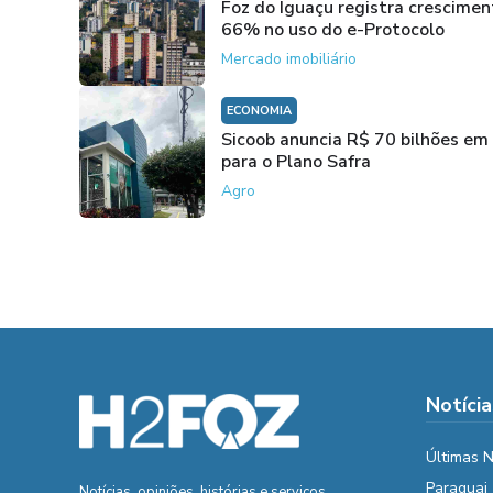
Foz do Iguaçu registra crescimen
66% no uso do e-Protocolo
Mercado imobiliário
ECONOMIA
Sicoob anuncia R$ 70 bilhões em 
para o Plano Safra
Agro
Notícia
Últimas N
Paraguai
Notícias, opiniões, histórias e serviços