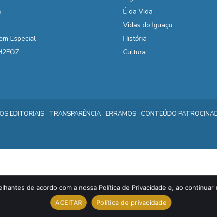
a
É da Vida
Vidas do Iguaçu
em Especial
História
 H2FOZ
Cultura
IOS EDITORIAIS
TRANSPARÊNCIA
ERRAMOS
CONTEÚDO PATROCINA
elhantes de acordo com a nossa Política de Privacidade e, ao continu
ACEITAR
Política de privacidade