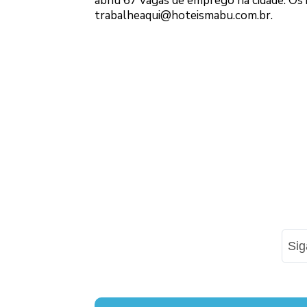
abriu 67 vagas de emprego na cidade. Os 
trabalheaqui@hoteismabu.com.br.
Si