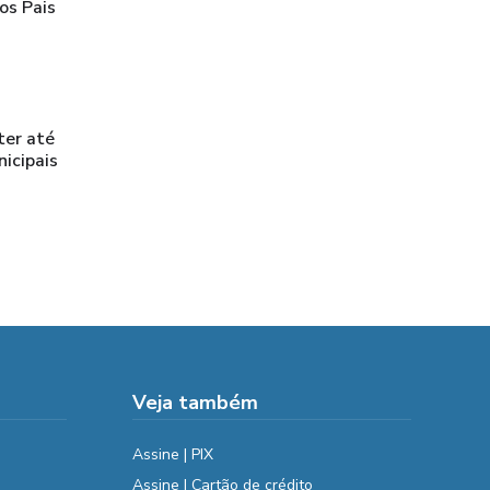
os Pais
ter até
icipais
Veja também
Assine | PIX
Assine | Cartão de crédito