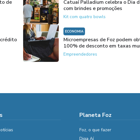
to de
Catuaí Palladium celebra o Dia d
com brindes e promoções
Kit com quatro bowls
ECONOMIA
crédito
Microempresas de Foz podem ob
100% de desconto em taxas mun
Empreendedores
s
Planeta Foz
otícias
Foz, o que fazer
Diga Aí