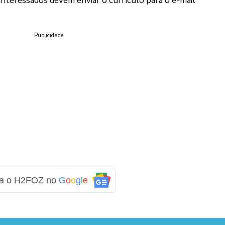
interessados devem enviar o currículo para o e-mail
Publicidade
ga o H2FOZ no
G
o
o
g
l
e