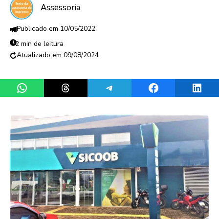
Assessoria
10/05/2022
2 min de leitura
09/08/2024
Share on WhatsApp
Share on Threads
Share on Telegram
Share on Facebook
Share 