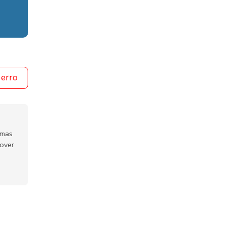
 erro
emas
mover