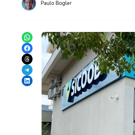
Paulo Bogler
Share on WhatsApp
Share on Facebook
Share on Threads
Share on Telegram
Share on LinkedIn