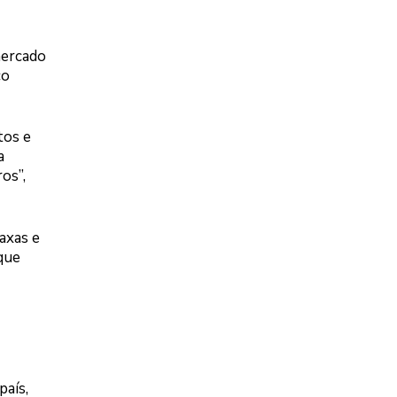
mercado
co
tos e
a
os”,
axas e
que
país,