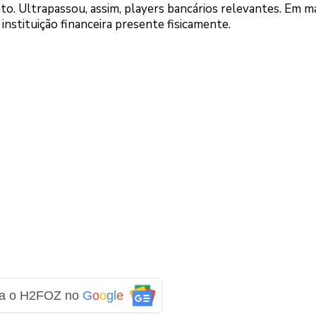
o. Ultrapassou, assim, players bancários relevantes. Em ma
a instituição financeira presente fisicamente.
ga o H2FOZ no
G
o
o
g
l
e