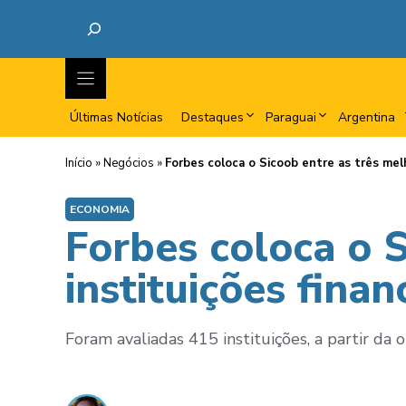
Últimas Notícias
Destaques
Paraguai
Argentina
Início
»
Negócios
»
Forbes coloca o Sicoob entre as três melh
ECONOMIA
Forbes coloca o S
instituições finan
Foram avaliadas 415 instituições, a partir da 