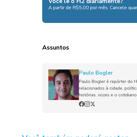
Você lê o H2 diariamente?
A partir de R$5,00 por mês. Cancele quan
Assuntos
Paulo Bogler
Paulo Bogler é repórter do 
relacionados à cidade, políti
histórias, vozes e o cotidia