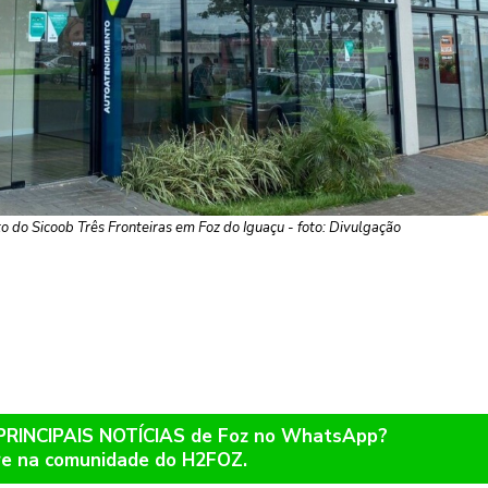
 do Sicoob Três Fronteiras em Foz do Iguaçu - foto: Divulgação
 PRINCIPAIS NOTÍCIAS de Foz no WhatsApp?
re na comunidade do H2FOZ.