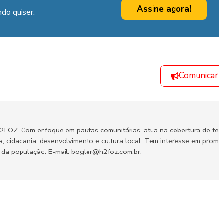
Assine agora!
do quiser.
Comunicar
H2FOZ. Com enfoque em pautas comunitárias, atua na cobertura de t
ca, cidadania, desenvolvimento e cultura local. Tem interesse em pro
no da população. E-mail: bogler@h2foz.com.br.