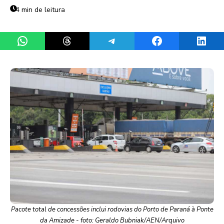
4 min de leitura
Share on WhatsApp
Share on Threads
Share on Telegram
Share on Facebook
Share 
Pacote total de concessões inclui rodovias do Porto de Paraná à Ponte
da Amizade - foto: Geraldo Bubniak/AEN/Arquivo