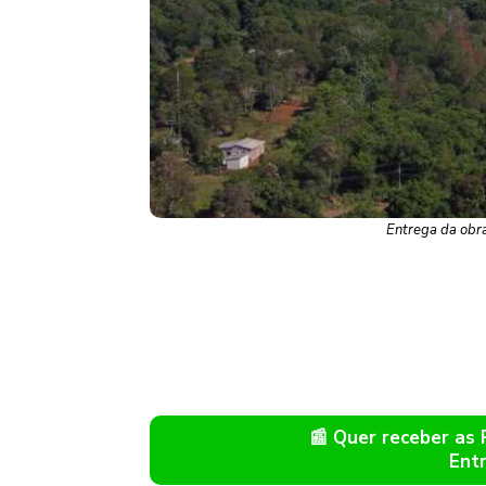
Entrega da obra
📰 Quer receber as
Ent