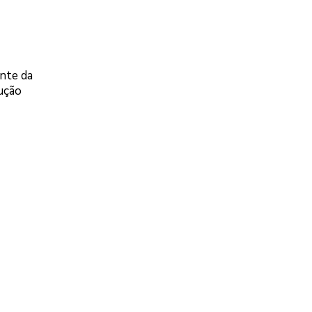
nte da
ução