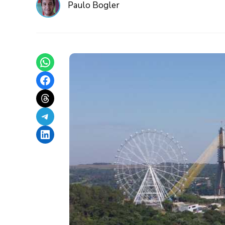
Paulo Bogler
Share on WhatsApp
Share on Facebook
Share on Threads
Share on Telegram
Share on LinkedIn