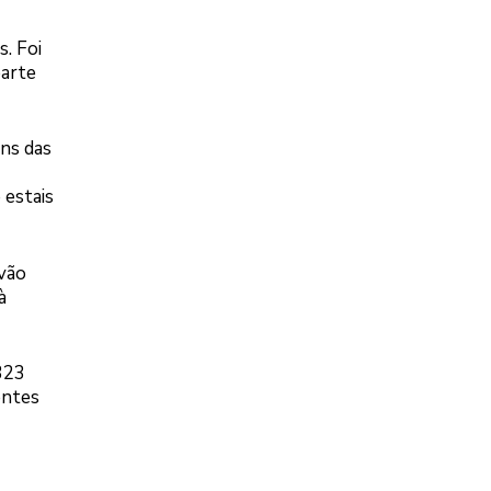
. Foi
parte
ns das
 estais
vão
à
323
entes