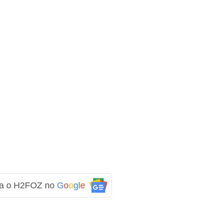
ga o H2FOZ no
G
o
o
g
l
e