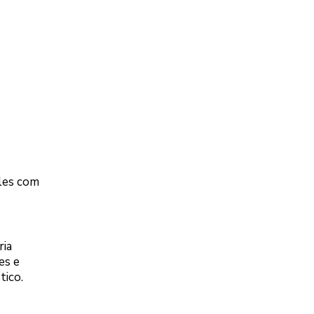
ples com
ria
es e
tico.