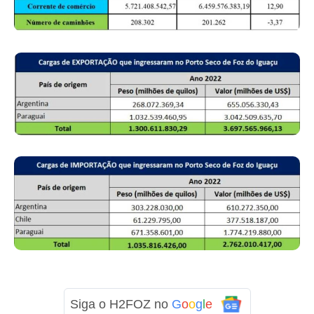
Siga o H2FOZ no
G
o
o
g
l
e