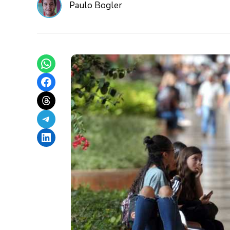
Paulo Bogler
Share on WhatsApp
Share on Facebook
Share on Threads
Share on Telegram
Share on LinkedIn