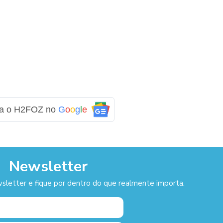
ga o H2FOZ no
G
o
o
g
l
e
Newsletter
sletter e fique por dentro do que realmente importa.