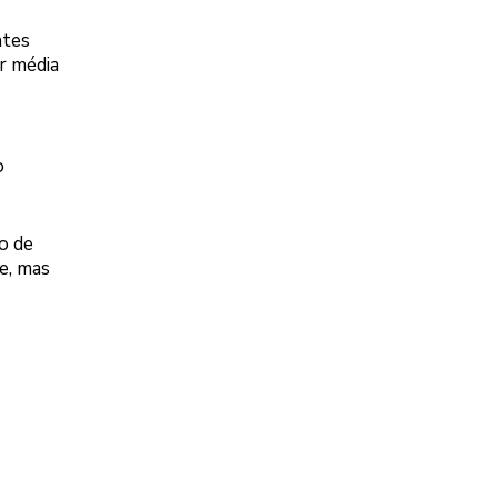
ntes
r média
o
o de
e, mas