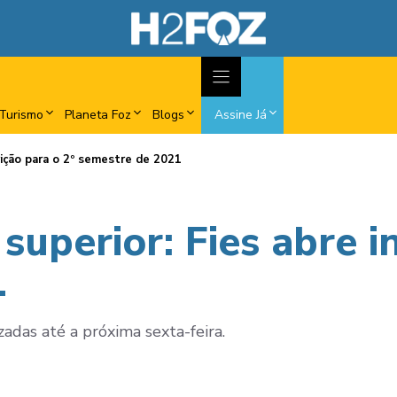
Turismo
Planeta Foz
Blogs
Assine Já
rição para o 2º semestre de 2021
superior: Fies abre i
1
zadas até a próxima sexta-feira.