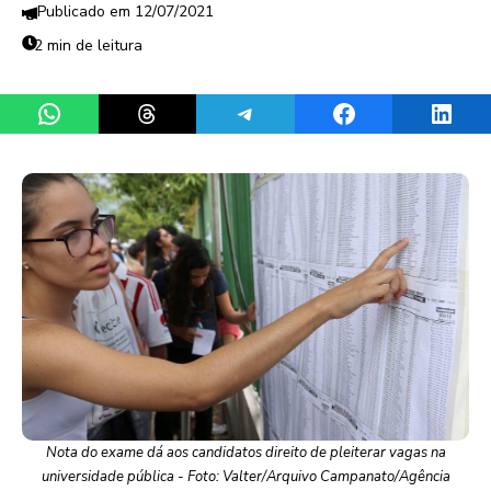
12/07/2021
2 min de leitura
Share on WhatsApp
Share on Threads
Share on Telegram
Share on Facebook
Share 
Nota do exame dá aos candidatos direito de pleiterar vagas na
universidade pública - Foto: Valter/Arquivo Campanato/Agência