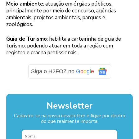
Meio ambiente
: atuação em órgãos públicos,
principalmente por meio de concurso, agências
ambientais, projetos ambientais, parques e
zoológicos.
Guia de Turismo
: habilita a carteirinha de guia de
turismo, podendo atuar em toda a região com
registro e crachá profissionais.
Siga o H2FOZ no
G
o
o
g
l
e
Newsletter
Cadastre-se na nossa newsletter e fique por dentro
do que realmente importa.