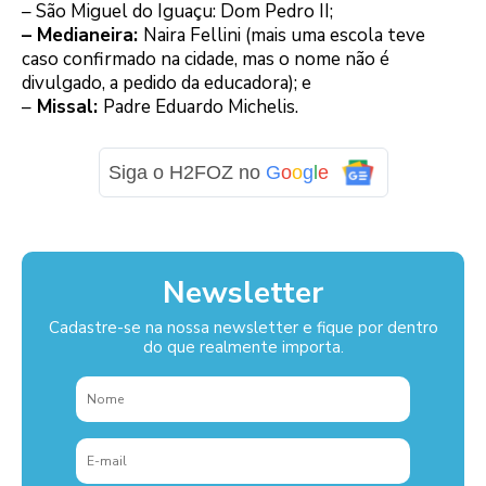
– São Miguel do Iguaçu: Dom Pedro II;
– Medianeira:
Naira Fellini (mais uma escola teve
caso confirmado na cidade, mas o nome não é
divulgado, a pedido da educadora); e
–
Missal:
Padre Eduardo Michelis.
Siga o H2FOZ no
G
o
o
g
l
e
Newsletter
Cadastre-se na nossa newsletter e fique por dentro
do que realmente importa.