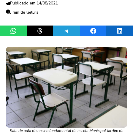
14/08/2021
3 min de leitura
Share on WhatsApp
Share on Threads
Share on Telegram
Share on Facebook
Share 
Sala de aula do ensino fundamental da escola Municipal Jardim da