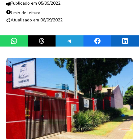
05/09/2022
3 min de leitura
06/09/2022
Share on WhatsApp
Share on Threads
Share on Telegram
Share on Facebook
Share 