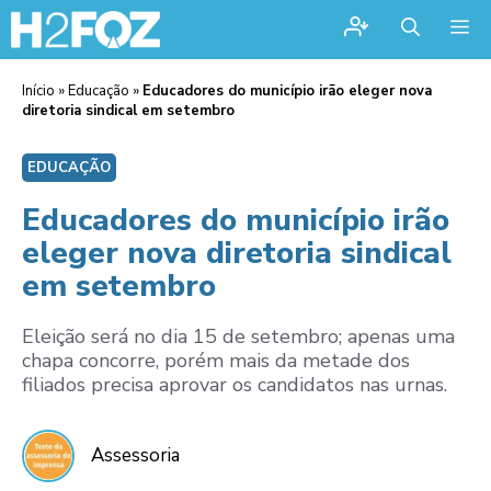
Me
Início
»
Educação
»
Educadores do município irão eleger nova
diretoria sindical em setembro
EDUCAÇÃO
Educadores do município irão
eleger nova diretoria sindical
em setembro
Eleição será no dia 15 de setembro; apenas uma
chapa concorre, porém mais da metade dos
filiados precisa aprovar os candidatos nas urnas.
Assessoria