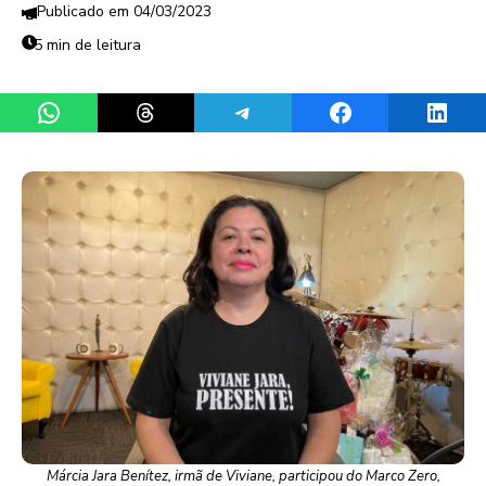
04/03/2023
5 min de leitura
Share on WhatsApp
Share on Threads
Share on Telegram
Share on Facebook
Share 
Márcia Jara Benítez, irmã de Viviane, participou do Marco Zero,