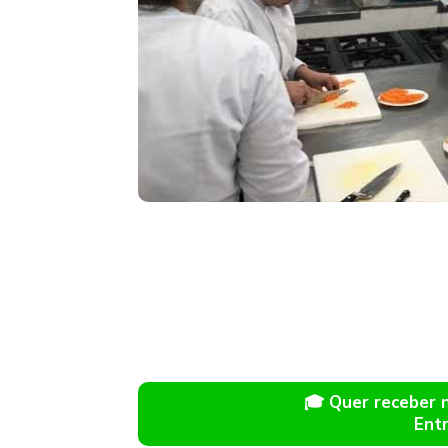
🎓 Quer receber
Ent