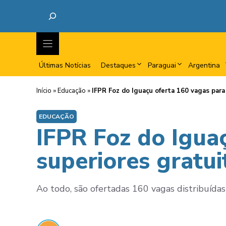
Últimas Notícias
Destaques
Paraguai
Argentina
Início
»
Educação
»
IFPR Foz do Iguaçu oferta 160 vagas para
EDUCAÇÃO
IFPR Foz do Igua
superiores gratui
Ao todo, são ofertadas 160 vagas distribuída