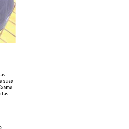
tas
e suas
 Exame
otas
o