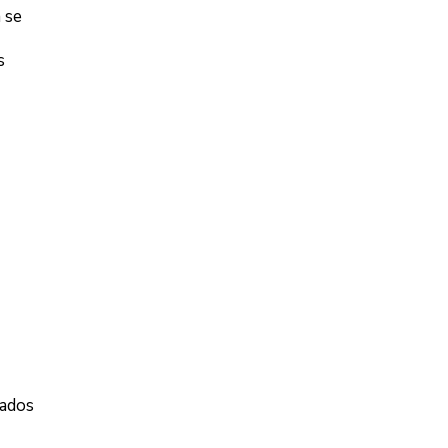
 se
s
tados