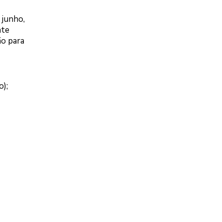
 junho,
nte
ão para
o);