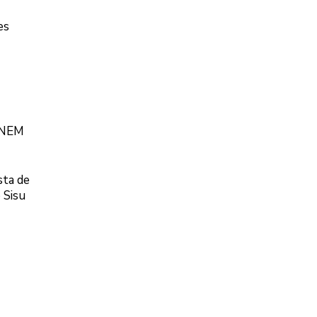
es
 ENEM
sta de
 Sisu