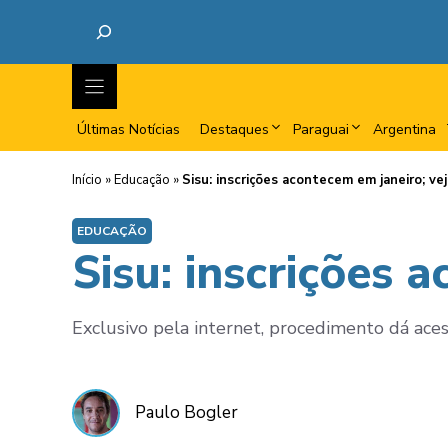
Últimas Notícias
Destaques
Paraguai
Argentina
Início
»
Educação
»
Sisu: inscrições acontecem em janeiro; ve
EDUCAÇÃO
Sisu: inscrições 
Exclusivo pela internet, procedimento dá aces
Paulo Bogler