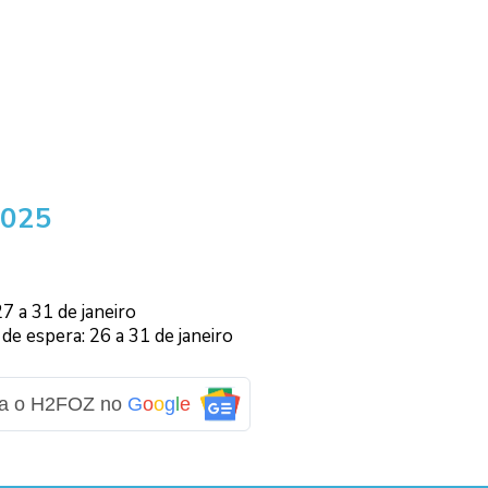
2025
7 a 31 de janeiro
de espera: 26 a 31 de janeiro
ga o H2FOZ no
G
o
o
g
l
e