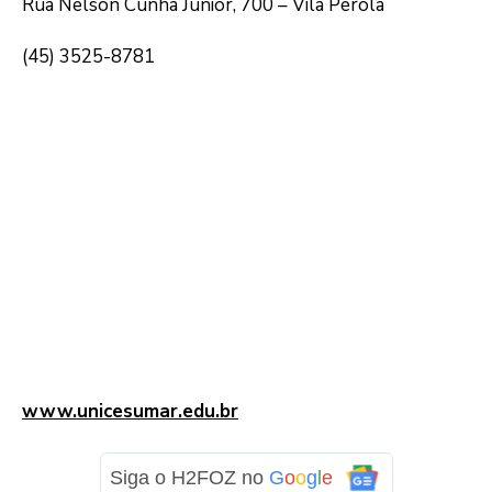
Rua Nelson Cunha Júnior, 700 – Vila Pérola
(45) 3525-8781
www.unicesumar.edu.br
Siga o H2FOZ no
G
o
o
g
l
e