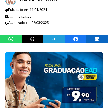
11/01/2024
2 min de leitura
22/03/2025
Share on WhatsApp
Share on Threads
Share on Telegram
Share on Facebook
Share 