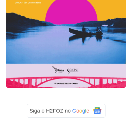
Siga o H2FOZ no
G
o
o
g
l
e