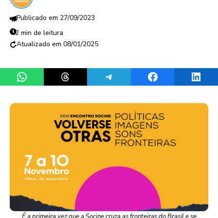
27/09/2023
2 min de leitura
08/01/2025
Share on WhatsApp
Share on Threads
Share on Telegram
Share on Facebook
Share 
É a primeira vez que a Socine cruza as fronteiras do Brasil e se