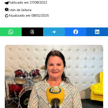
27/08/2022
2 min de leitura
08/01/2025
Share on WhatsApp
Share on Threads
Share on Telegram
Share on Facebook
Share 