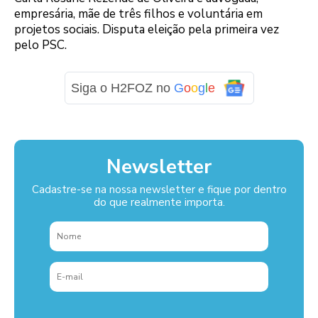
empresária, mãe de três filhos e voluntária em
projetos sociais. Disputa eleição pela primeira vez
pelo PSC.
Siga o H2FOZ no
G
o
o
g
l
e
Newsletter
Cadastre-se na nossa newsletter e fique por dentro
do que realmente importa.