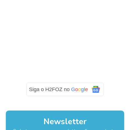
Siga o H2FOZ no
G
o
o
g
l
e
Newsletter