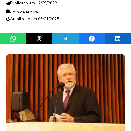
12/09/2022
2 min de leitura
03/01/2025
Share on WhatsApp
Share on Threads
Share on Telegram
Share on Facebook
Share 