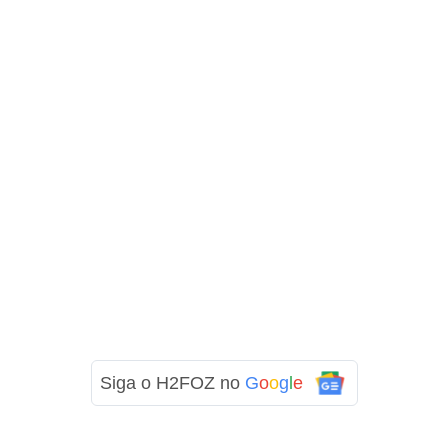
Siga o H2FOZ no
G
o
o
g
l
e