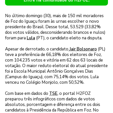
Entre na comunidade do H2FOZ.
No último domingo (30), mais de 150 mil moradores
de Foz do Iguaçu foram às urnas escolher o novo
presidente do Brasil. Desse total, 53.529 (33,82%
dos votos válidos, desconsiderando brancos e nulos)
foram para
Lula
(PT), o candidato eleito na disputa.
Apesar de derrotado, o candidato
Jair Bolsonaro
(PL)
teve a preferência de 66,18% dos eleitores de Foz,
com 104.235 votos e vitória em 62 dos 63 locais de
votação. O maior reduto eleitoral do atual presidente
foi a Escola Municipal Antônio Gonçalves Dias
(Campus do Iguaçu), com 75,14% dos votos. Lula
venceu no Colégio Monjolo, com 50,52%.
Com base em dados do
TSE
, o portal H2FOZ
preparou três infográficos com dados de votos
absolutos, porcentagem e diferença entre os dois
candidatos à Presidência da República em Foz. No