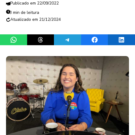
22/09/2022
3 min de leitura
21/12/2024
Share on WhatsApp
Share on Threads
Share on Telegram
Share on Facebook
Share 