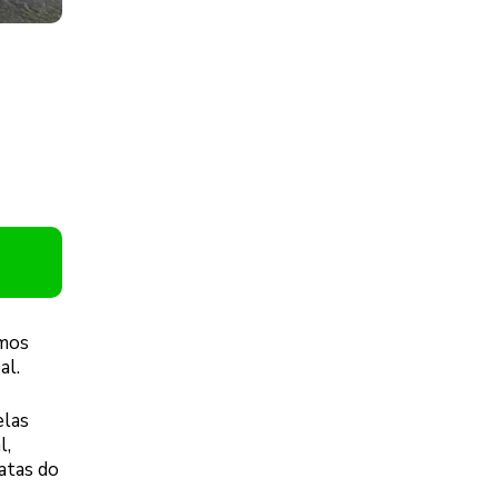
omos
al.
elas
l,
atas do