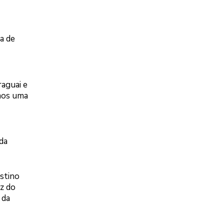
a de
raguai e
emos uma
da
estino
z do
 da