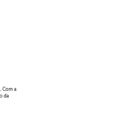
l. Com a
o da