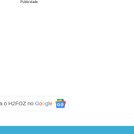
Publicidade
ga o H2FOZ no
G
o
o
g
l
e