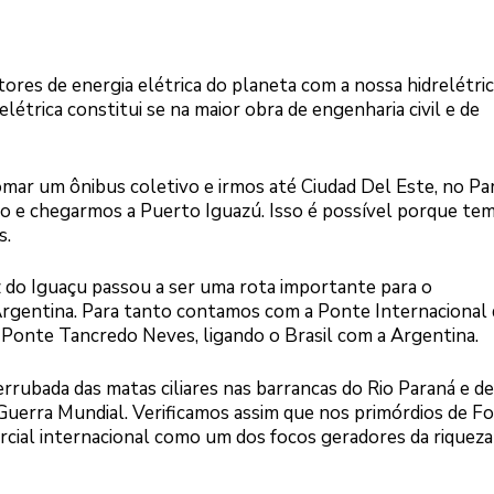
res de energia elétrica do planeta com a nossa hidrelétric
létrica constitui se na maior obra de engenharia civil e de
mar um ônibus coletivo e irmos até Ciudad Del Este, no Pa
no e chegarmos a Puerto Iguazú. Isso é possível porque t
s.
 do Iguaçu passou a ser uma rota importante para o
 Argentina. Para tanto contamos com a Ponte Internacional 
 a Ponte Tancredo Neves, ligando o Brasil com a Argentina.
rubada das matas ciliares nas barrancas do Rio Paraná e d
Guerra Mundial. Verificamos assim que nos primórdios de Fo
ercial internacional como um dos focos geradores da riqueza