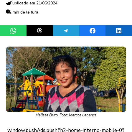
21/06/2024
2 min de leitura
Share on WhatsApp
Share on Threads
Share on Telegram
Share on Facebook
Share 
Melissa Brito. Foto: Marcos Labanca