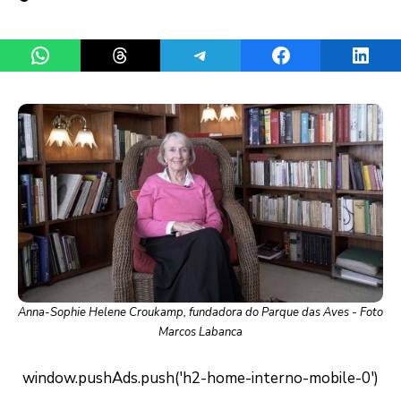
Share on WhatsApp
Share on Threads
Share on Telegram
Share on Facebook
Share 
Anna-Sophie Helene Croukamp, fundadora do Parque das Aves - Foto
Marcos Labanca