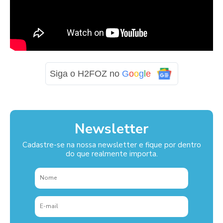
Siga o H2FOZ no
G
o
o
g
l
e
Newsletter
Cadastre-se na nossa newsletter e fique por dentro
do que realmente importa.