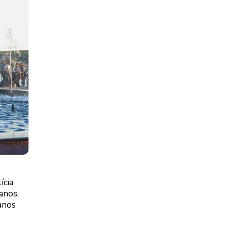
ícia
anos,
anos