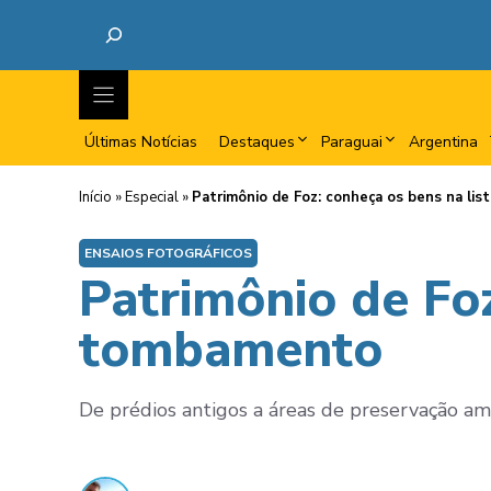
Últimas Notícias
Destaques
Paraguai
Argentina
Início
»
Especial
»
Patrimônio de Foz: conheça os bens na li
ENSAIOS FOTOGRÁFICOS
Patrimônio de Foz
tombamento
De prédios antigos a áreas de preservação am