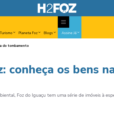
Turismo
Planeta Foz
Blogs
Assine Já
sta do tombamento
: conheça os bens na
biental, Foz do Iguaçu tem uma série de imóveis à esp