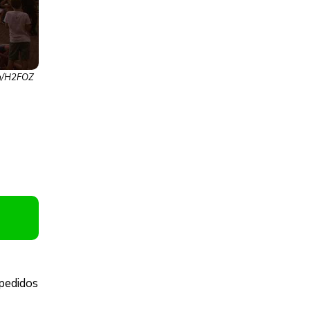
nca/H2FOZ
 pedidos