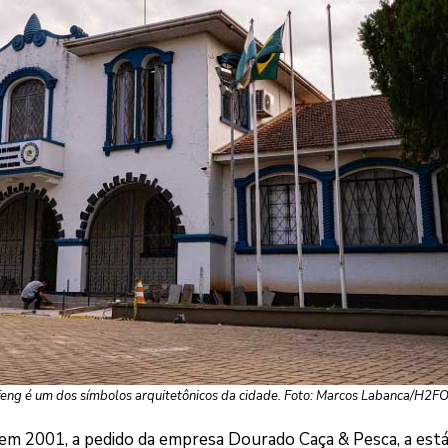
eng é um dos símbolos arquitetônicos da cidade. Foto: Marcos Labanca/H2F
, em 2001, a pedido da empresa Dourado Caça & Pesca, a est