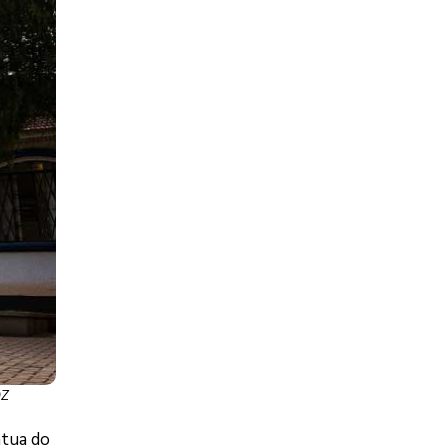
OZ
átua do