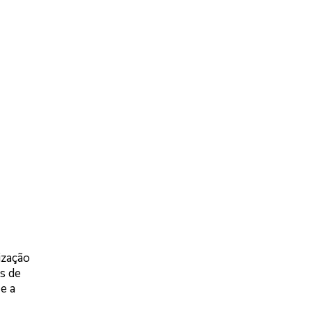
ização
s de
e a