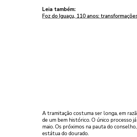
Leia também:
Foz do Iguaçu, 110 anos: transformaçõe
A tramitação costuma ser longa, em razã
de um bem histórico. O único processo já
maio. Os próximos na pauta do conselho, 
estátua do dourado.