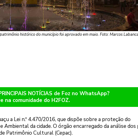
o patrimônio histórico do município foi aprovado em maio. Foto: Marcos Laba
 PRINCIPAIS NOTÍCIAS de Foz no WhatsApp?
re na comunidade do H2FOZ.
çu a Lei n.º 4.470/2016, que dispõe sobre a proteção do
o e Ambiental da cidade. O órgão encarregado da análise dos
e Patrimônio Cultural (Cepac).