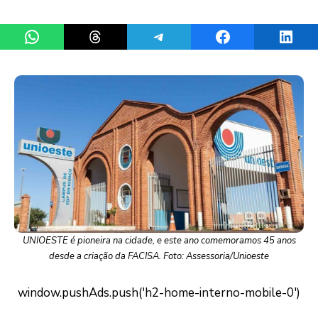
Share on WhatsApp
Share on Threads
Share on Telegram
Share on Facebook
Share 
UNIOESTE é pioneira na cidade, e este ano comemoramos 45 anos
desde a criação da FACISA. Foto: Assessoria/Unioeste