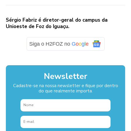
Sérgio Fabriz é diretor-geral do campus da
Unioeste de Foz do Iguaçu.
Siga o H2FOZ no
G
o
o
g
l
e
Newsletter
Cadastre-se na nossa newsletter e fique por dentro
do que realmente importa.