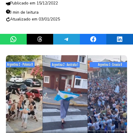
15/12/2022
3 min de leitura
03/01/2025
Share on WhatsApp
Share on Threads
Share on Telegram
Share on Facebook
Share 