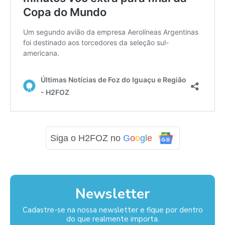
Siga o H2FOZ no
G
o
o
g
l
e
Newsletter
Cadastre-se na nossa newsletter e fique por dentro
do que realmente importa.