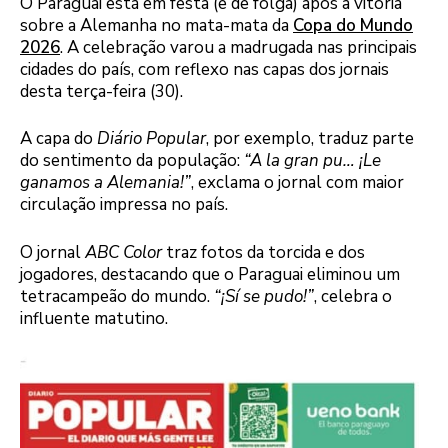
O Paraguai está em festa (e de folga) após a vitória
sobre a Alemanha no mata-mata da
Copa do Mundo
2026
. A celebração varou a madrugada nas principais
cidades do país, com reflexo nas capas dos jornais
desta terça-feira (30).
A capa do
Diário Popular
, por exemplo, traduz parte
do sentimento da população:
“A la gran pu… ¡Le
ganamos a Alemania!”
, exclama o jornal com maior
circulação impressa no país.
O jornal
ABC Color
traz fotos da torcida e dos
jogadores, destacando que o Paraguai eliminou um
tetracampeão do mundo.
“¡Sí se pudo!”
, celebra o
influente matutino.