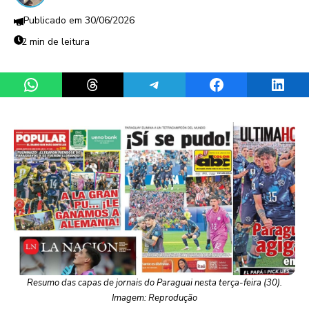
30/06/2026
2 min de leitura
Share on WhatsApp
Share on Threads
Share on Telegram
Share on Facebook
Share 
Resumo das capas de jornais do Paraguai nesta terça-feira (30).
Imagem: Reprodução