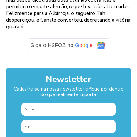
permitiu o empate alemão, o que levou às alternadas.
Felizmente para a Albirroja, o zagueiro Tah
desperdiçou, e Canale converteu, decretando a vitória
guarani.
Siga o H2FOZ no
G
o
o
g
l
e
Newsletter
Cadastre-se na nossa newsletter e fique por dentro
do que realmente importa.