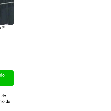
 IP
 do
o do
mio de