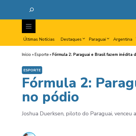
Últimas Notícias
Destaques
Paraguai
Argentina
Início
»
Esporte
»
Fórmula 2: Paraguai e Brasil fazem inédita 
ESPORTE
Fórmula 2: Paragu
no pódio
Joshua Duerksen, piloto do Paraguai, venceu 