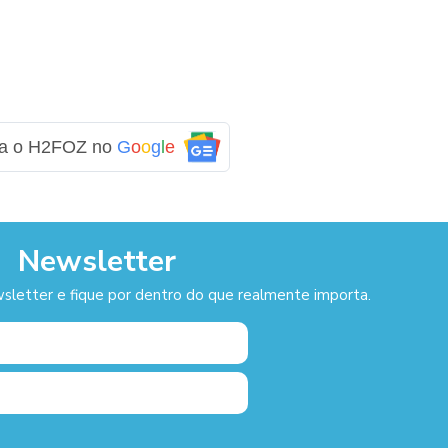
ga o H2FOZ no
G
o
o
g
l
e
Newsletter
sletter e fique por dentro do que realmente importa.