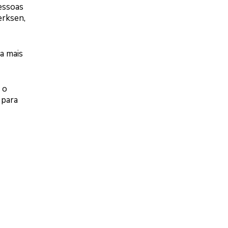
pessoas
erksen,
a mais
 o
 para