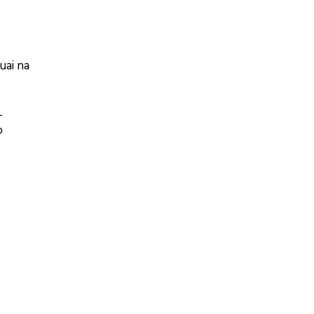
uai na
-
o