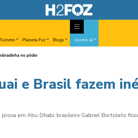
Turismo
Planeta Foz
Blogs
Assine Já
dobradinha no pódio
ai e Brasil fazem in
a prova em Abu Dhabi; brasileiro Gabriel Bortoleto fic