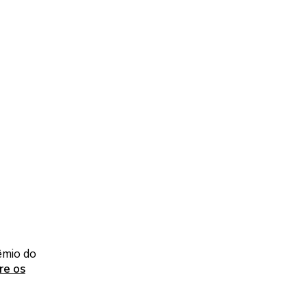
êmio do
re os