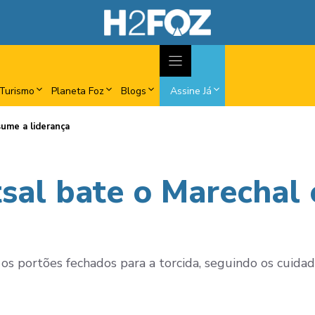
Turismo
Planeta Foz
Blogs
Assine Já
sume a liderança
tsal bate o Marechal
 os portões fechados para a torcida, seguindo os cuidad