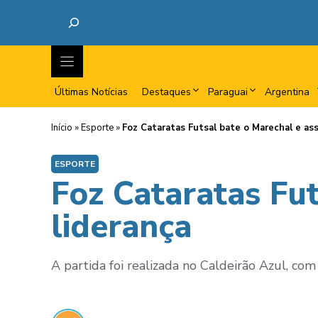
Últimas Notícias
Destaques
Paraguai
Argentina
Início
»
Esporte
»
Foz Cataratas Futsal bate o Marechal e as
ESPORTE
Foz Cataratas Fu
liderança
A partida foi realizada no Caldeirão Azul, com