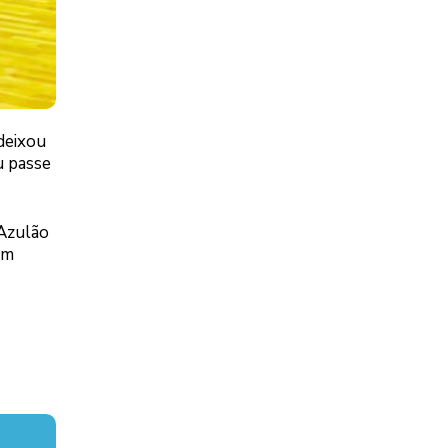
deixou
u passe
 Azulão
em