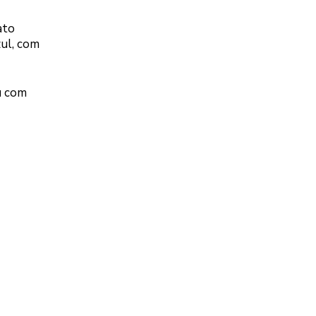
ato
zul, com
u com