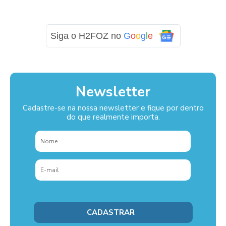
Siga o H2FOZ no
G
o
o
g
l
e
Newsletter
Cadastre-se na nossa newsletter e fique por dentro
do que realmente importa.