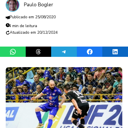
Paulo Bogler
25/08/2020
4 min de leitura
20/12/2024
Share on WhatsApp
Share on Threads
Share on Telegram
Share on Facebook
Share 