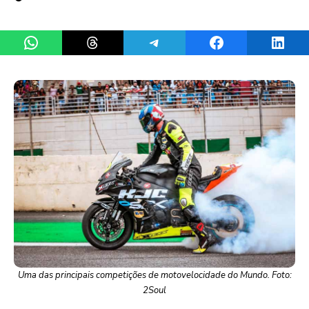
Share on WhatsApp
Share on Threads
Share on Telegram
Share on Facebook
Share 
Uma das principais competições de motovelocidade do Mundo. Foto:
2Soul