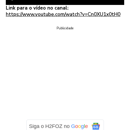
Link para o vídeo no canal:
https://www.youtube.com/watch?v=Cn0XU1x0tH0
Publicidade
Siga o H2FOZ no
G
o
o
g
l
e