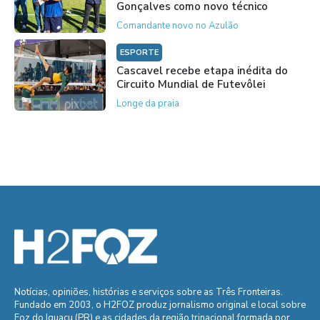
Gonçalves como novo técnico
Comandante novo no Azulão
ESPORTE
Cascavel recebe etapa inédita do
Circuito Mundial de Futevôlei
Longe da praia
Notícias, opiniões, histórias e serviços sobre as Três Fronteiras.
Fundado em 2003, o H2FOZ produz jornalismo original e local sobre
Foz do Iguaçu (PR) e as cidades da região trinacional formada por