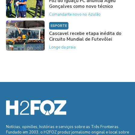
Foz do Iguaçu FC anuncia Ageu
Gonçalves como novo técnico
Comandante novo no Azulão
ESPORTE
Cascavel recebe etapa inédita do
Circuito Mundial de Futevôlei
Longe da praia
Notícias, opiniões, histórias e serviços sobre as Três Fronteiras.
Fundado em 2003, o H2FOZ produz jornalismo original e local sobre