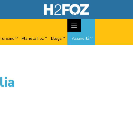
Turismo
Planeta Foz
Blogs
Assine Já
lia