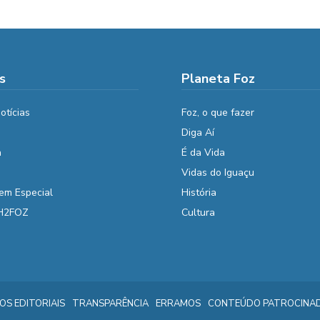
s
Planeta Foz
otícias
Foz, o que fazer
Diga Aí
a
É da Vida
Vidas do Iguaçu
em Especial
História
 H2FOZ
Cultura
IOS EDITORIAIS
TRANSPARÊNCIA
ERRAMOS
CONTEÚDO PATROCINA