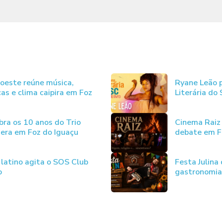
ioeste reúne música,
Ryane Leão p
as e clima caipira em Foz
Literária do
bra os 10 anos do Trio
Cinema Raiz 
uera em Foz do Iguaçu
debate em F
 latino agita o SOS Club
Festa Julina
o
gastronomia 