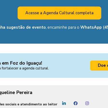
Acesse a Agenda Cultural completa
nha sugestão de evento
, encaminhe para o
WhatsApp (45
a em Foz do Iguaçu!
Doe 
a fortalecer a agenda cultural.
queline Pereira
es sociais e atendimento ao leitor