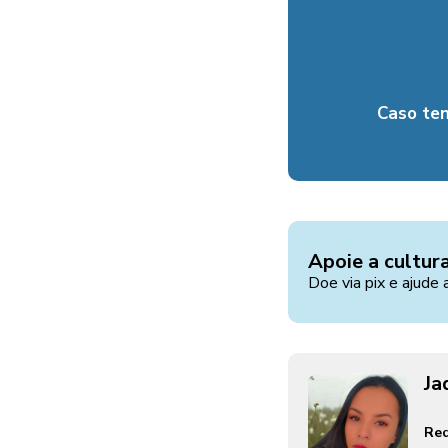
Caso te
Apoie a cultur
Doe via pix e ajude 
Ja
Red