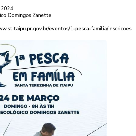
e 2024
gico Domingos Zanette
ww.stitaipu.pr.gov.br/eventos/1-pesca-familia/inscricoes