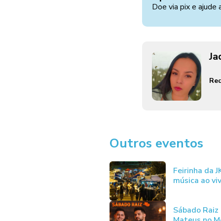
Doe via pix e ajude 
Ja
Red
Outros eventos
Feirinha da 
música ao vi
Sábado Raiz
Mateus no Me