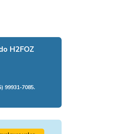
 do H2FOZ
) 99931-7085.