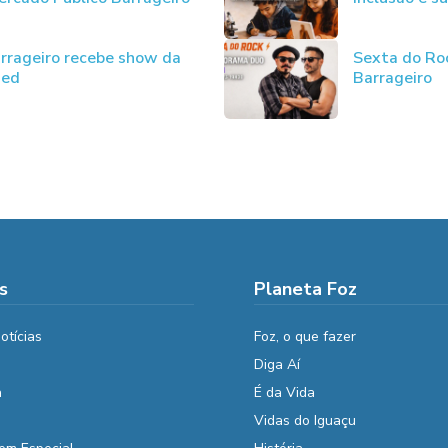
rrageiro recebe show da
Sexta do Ro
ded
Barrageiro
s
Planeta Foz
otícias
Foz, o que fazer
Diga Aí
a
É da Vida
Vidas do Iguaçu