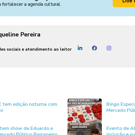
Doe 
a fortalecer a agenda cultural.
queline Pereira
es sociais e atendimento ao leitor
JK tem edição noturna com
Bingo Especi
vo
Mercado Púb
 tem show de Eduardo e
Evento de Al
rcado Público Barrageiro
inclusão e s